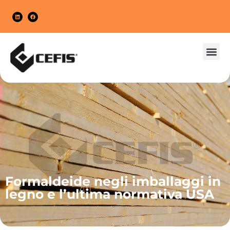
MERC
IMBALL
Formaldeide negli imballaggi in
legno e l’ultima normativa USA