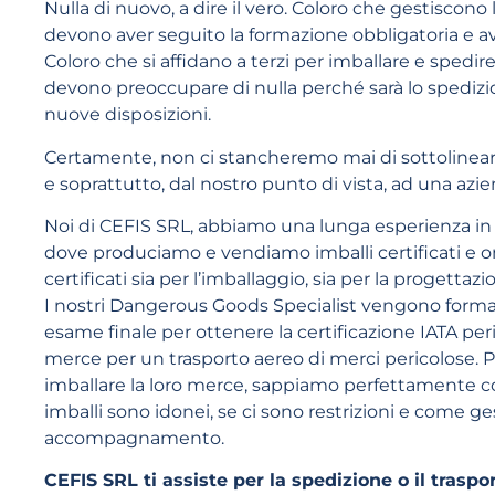
Nulla di nuovo, a dire il vero. Coloro che gestiscon
devono aver seguito la formazione obbligatoria e a
Coloro che si affidano a terzi per imballare e spedi
devono preoccupare di nulla perché sarà lo spedizio
nuove disposizioni.
Certamente, non ci stancheremo mai di sottolinearlo,
e soprattutto, dal nostro punto di vista, ad una azien
Noi di CEFIS SRL, abbiamo una lunga esperienza in 
dove produciamo e vendiamo imballi certificati e 
certificati sia per l’imballaggio, sia per la progetta
I nostri Dangerous Goods Specialist vengono formati
esame finale per ottenere la certificazione IATA per
merce per un trasporto aereo di merci pericolose. Pe
imballare la loro merce, sappiamo perfettamente com
imballi sono idonei, se ci sono restrizioni e come ge
accompagnamento.
CEFIS SRL ti assiste per la spedizione o il traspo