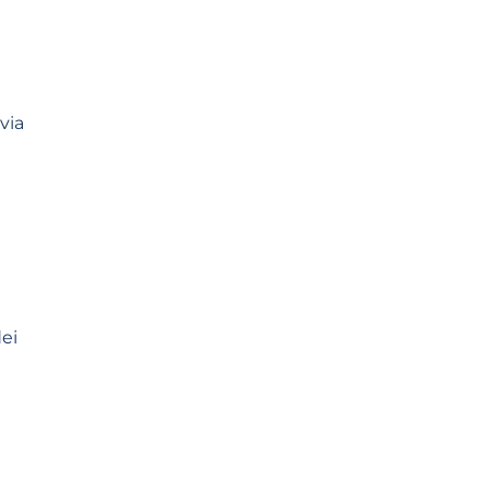
via
ei