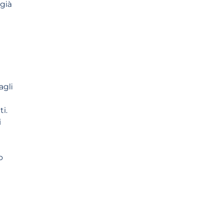
 già
agli
i.
i
o