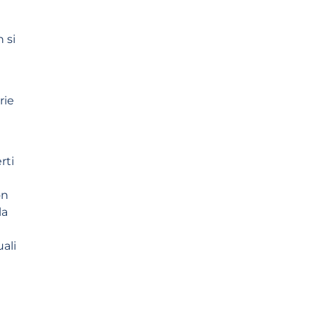
 si
rie
rti
on
la
ali