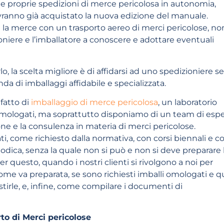
o le proprie spedizioni di merce pericolosa in autonomia,
vranno già acquistato la nuova edizione del manuale.
re la merce con un trasporto aereo di merci pericolose, non
niere e l’imballatore a conoscere e adottare eventuali
 la scelta migliore è di affidarsi ad uno spedizioniere se
da di imballaggi affidabile e specializzata.
fatto di
imballaggio di merce pericolosa
, un laboratorio
omologati, ma soprattutto disponiamo di un team di espe
zione e la consulenza in materia di merci pericolose.
, come richiesto dalla normativa, con corsi biennali e c
iodica, senza la quale non si può e non si deve preparare 
r questo, quando i nostri clienti si rivolgono a noi per
e va preparata, se sono richiesti imballi omologati e qu
stirle, e, infine, come compilare i documenti di
rto di Merci pericolose