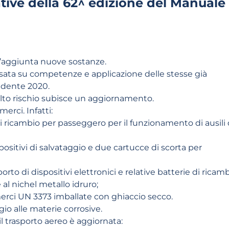
ative della 62^ edizione del Manuale
 l’aggiunta nuove sostanze.
asata su competenze e applicazione delle stesse già
edente 2020.
 alto rischio subisce un aggiornamento.
merci. Infatti:
di ricambio per passeggero per il funzionamento di ausili 
sitivi di salvataggio e due cartucce di scorta per
orto di dispositivi elettronici e relative batterie di ricamb
e al nichel metallo idruro;
merci UN 3373 imballate con ghiaccio secco.
o alle materie corrosive.
il trasporto aereo è aggiornata: