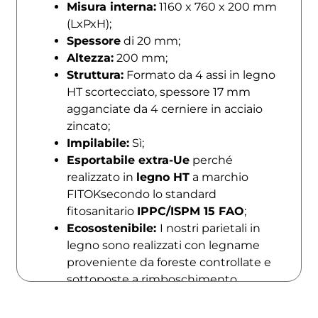
Misura interna:
1160 x 760 x 200 mm
(LxPxH);
Spessore
di 20 mm;
Altezza:
200 mm;
Struttura:
Formato da 4 assi in legno
HT scortecciato, spessore 17 mm
agganciate da 4 cerniere in acciaio
zincato;
Impilabile:
Sì;
Esportabile extra-Ue
perché
realizzato in
legno HT
a marchio
FITOKsecondo lo standard
fitosanitario
IPPC/ISPM 15 FAO
;
Ecosostenibile:
I nostri parietali in
legno sono realizzati con legname
proveniente da foreste controllate e
sottoposte a rimboschimento.