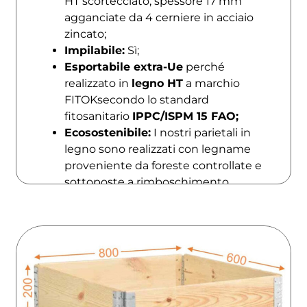
HT scortecciato, spessore 17 mm
agganciate da 4 cerniere in acciaio
zincato;
Impilabile:
Sì;
Esportabile extra-Ue
perché
realizzato in
legno HT
a marchio
FITOKsecondo lo standard
fitosanitario
IPPC/ISPM 15 FAO;
Ecosostenibile:
I nostri parietali in
legno sono realizzati con legname
proveniente da foreste controllate e
sottoposte a rimboschimento.