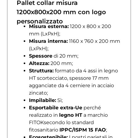
Pallet collar misura
1200x800x200 mm con logo
personalizzato
Misura esterna:
1200 x 800 x 200
mm (LxPxH);
Misura interna:
1160 x 760 x 200 mm
(LxPxH);
Spessore
di 20 mm;
Altezza:
200 mm;
Struttura:
formato da 4 assi in legno
HT scortecciato, spessore 17 mm
agganciate da 4 cerniere in acciaio
zincato;
Impilabile:
Sì;
Esportabile extra-Ue
perché
realizzato in
legno HT
a marchio
FITOKsecondo lo standard
fitosanitario
IPPC/ISPM 15 FAO
;
Ecosostenibile:
I nostri parietali in