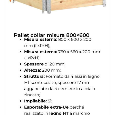
Pallet collar misura 800×600
Misura esterna:
800 x 600 x 200
mm (LxPxH);
Misura esterna:
760 x 560 x 200 mm
(LxPxH);
Spessore
di 20 mm;
Altezza:
200 mm;
Struttura
:
Formato da 4 assi in legno
HT scortecciato, spessore 17 mm
agganciate da 4 cerniere in acciaio
zincato;
Impilabile:
Sì;
Esportabile extra-Ue
perché
realizzato in
legno HT
a marchio