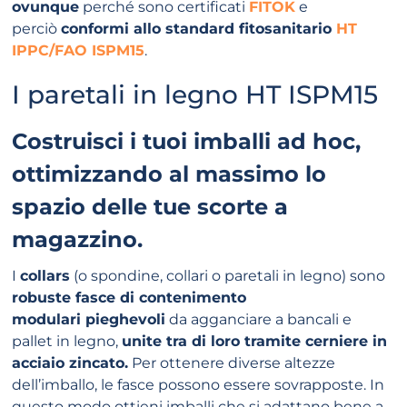
ovunque
perché sono certificati
FITOK
e
perciò
conformi allo standard fitosanitario
HT
IPPC/FAO ISPM15
.
I paretali in legno HT ISPM15
Costruisci i tuoi imballi ad hoc,
ottimizzando al massimo lo
spazio delle tue scorte a
magazzino.
I
collars
(o spondine, collari o
paretali in legno
) sono
robuste fasce di contenimento
modulari pieghevoli
da agganciare a bancali e
pallet in legno,
unite tra di loro tramite cerniere in
acciaio zincato.
Per ottenere diverse altezze
dell’imballo, le fasce possono essere sovrapposte. In
questo modo ottieni imballi che si adattano bene a