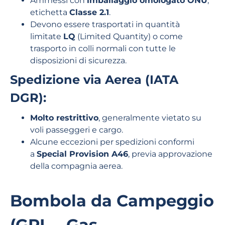
Ammessi con
imballaggio omologato ONU
,
etichetta
Classe 2.1
.
Devono essere trasportati in quantità
limitate
LQ
(Limited Quantity) o come
trasporto in colli normali con tutte le
disposizioni di sicurezza.
Spedizione via Aerea (IATA
DGR):
Molto restrittivo
, generalmente vietato su
voli passeggeri e cargo.
Alcune eccezioni per spedizioni conformi
a
Special Provision A46
, previa approvazione
della compagnia aerea.
Bombola da Campeggio
(GPL – Gas