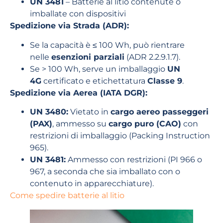
UN 3481
– Batterie al litio contenute o
imballate con dispositivi
Spedizione via Strada (ADR):
Se la capacità è ≤ 100 Wh, può rientrare
nelle
esenzioni parziali
(ADR 2.2.9.1.7).
Se > 100 Wh, serve un imballaggio
UN
4G
certificato e etichettatura
Classe 9
.
Spedizione via Aerea (IATA DGR):
UN 3480:
Vietato in
cargo aereo passeggeri
(PAX)
, ammesso su
cargo puro (CAO)
con
restrizioni di imballaggio (Packing Instruction
965).
UN 3481:
Ammesso con restrizioni (PI 966 o
967, a seconda che sia imballato con o
contenuto in apparecchiature).
Come spedire batterie al litio